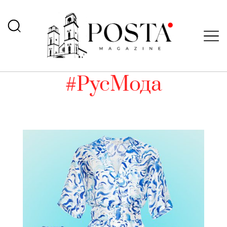
#РусМода