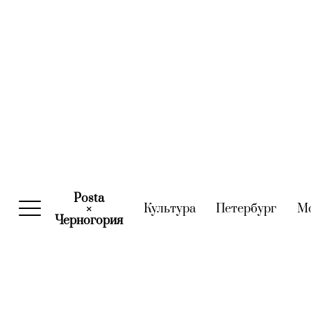
Posta
Культура
(current)
Петербург
(curre
М
×
Черногория
(current)