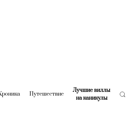
Лучшие виллы
rent)
Хроника
(current)
Путешествие
(current)
на каникулы
(current)