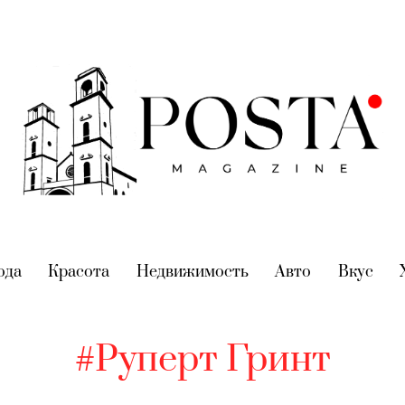
nt)
ода
(current)
Красота
(current)
Недвижимость
(current)
Авто
(current)
Вкус
(cur
#Руперт Гринт