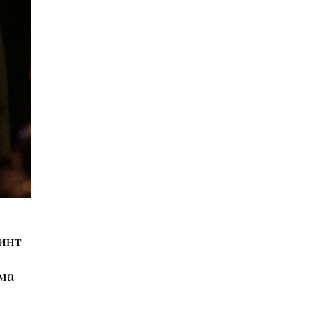
ринт
ма