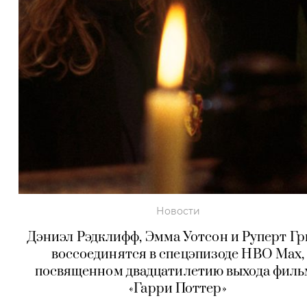
Новости
Дэниэл Рэдклифф, Эмма Уотсон и Руперт Г
воссоединятся в спецэпизоде HBO Max,
посвященном двадцатилетию выхода филь
«Гарри Поттер»