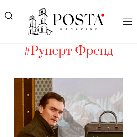
#Руперт Френд