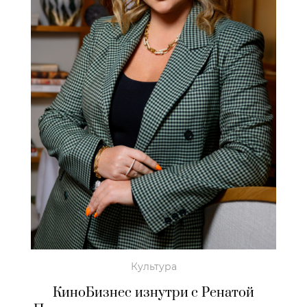
Культура
КиноБизнес изнутри с Ренатой