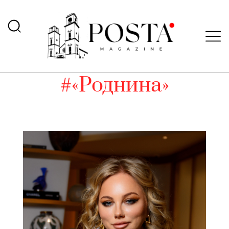
#«Роднина»