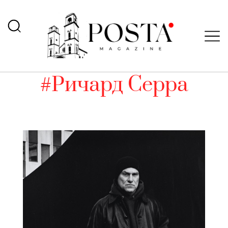
#Ричард Серра