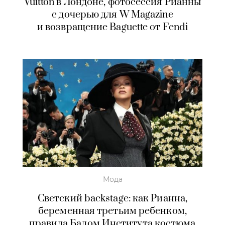
Vuitton в Лондоне, фотосессия Рианны
с дочерью для W Magazine
и возвращение Baguette от Fendi
Мода
Светский backstage: как Рианна,
беременная третьим ребенком,
правила Балом Института костюма