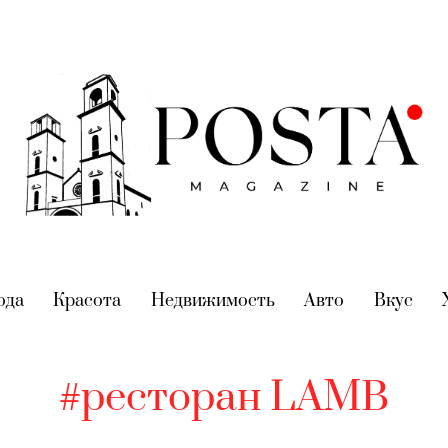
nt)
ода
(current)
Красота
(current)
Недвижимость
(current)
Авто
(current)
Вкус
(cur
#ресторан LAMB