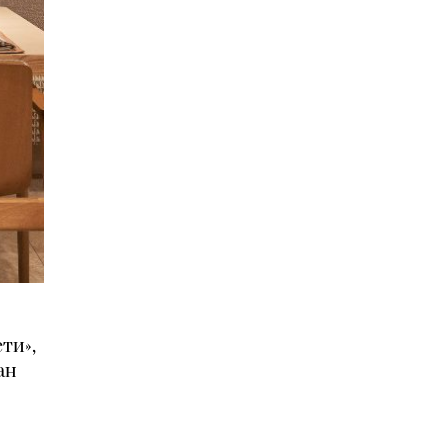
ти»,
ан