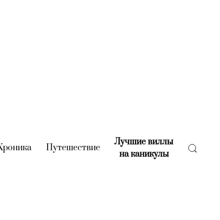
Лучшие виллы
rent)
Хроника
(current)
Путешествие
(current)
на каникулы
(current)