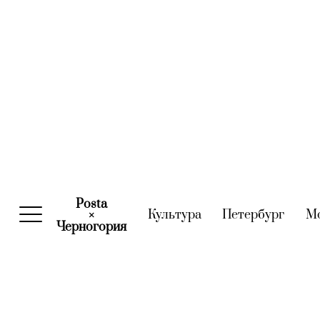
Posta
Культура
(current)
Петербург
(curre
М
×
Черногория
(current)