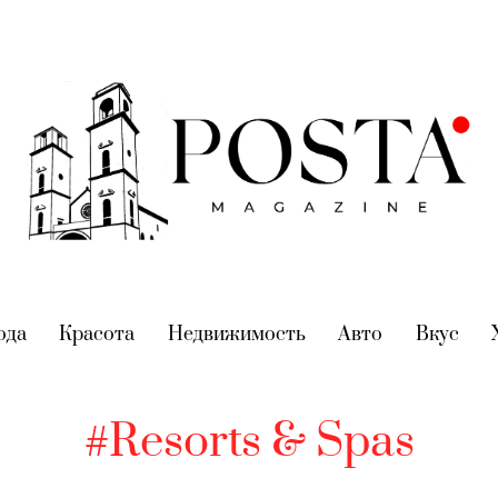
nt)
ода
(current)
Красота
(current)
Недвижимость
(current)
Авто
(current)
Вкус
(cur
#Resorts & Spas