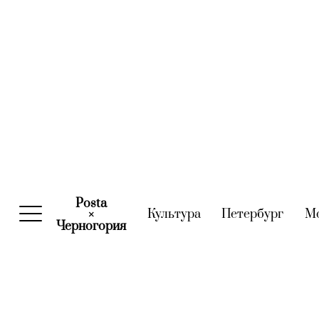
Posta
Культура
(current)
Петербург
(curre
М
×
Черногория
(current)