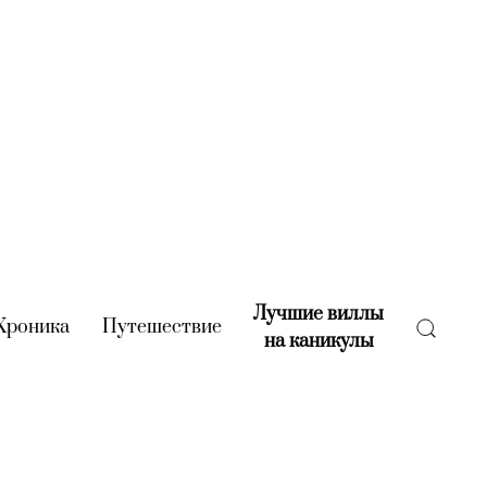
Лучшие виллы
rent)
Хроника
(current)
Путешествие
(current)
на каникулы
(current)