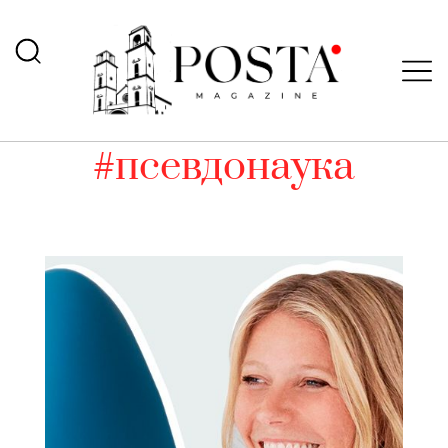
#псевдонаука