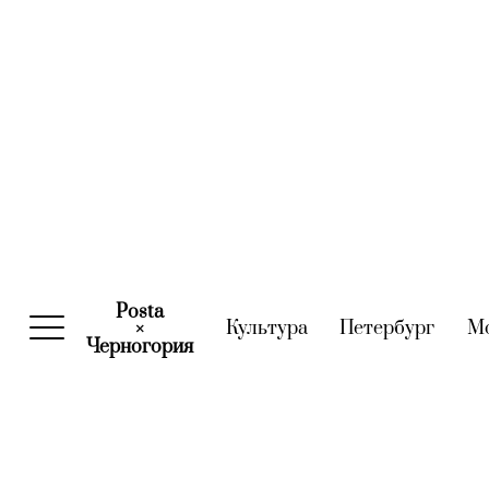
Posta
Культура
(current)
Петербург
(curre
М
×
Черногория
(current)