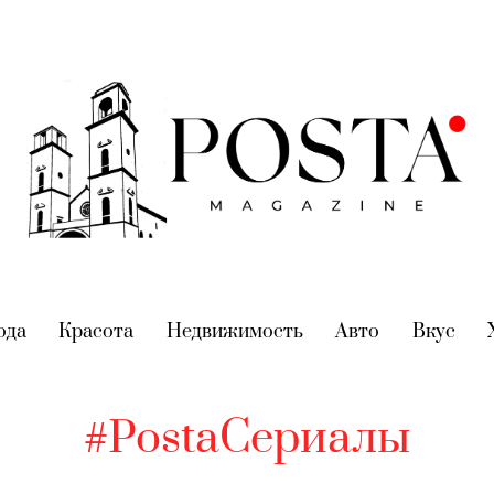
nt)
ода
(current)
Красота
(current)
Недвижимость
(current)
Авто
(current)
Вкус
(cur
#PostаСериалы