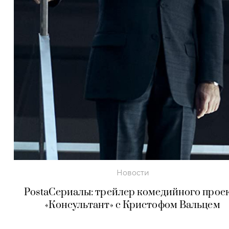
Новости
PostаСериалы: трейлер комедийного прое
«Консультант» с Кристофом Вальцем