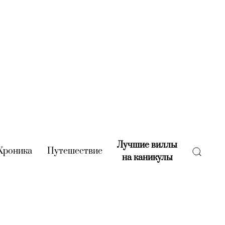
Лучшие виллы
rent)
Хроника
(current)
Путешествие
(current)
на каникулы
(current)