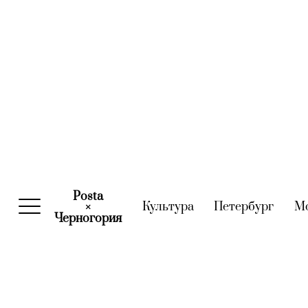
Posta
Культура
(current)
Петербург
(curre
М
×
Черногория
(current)