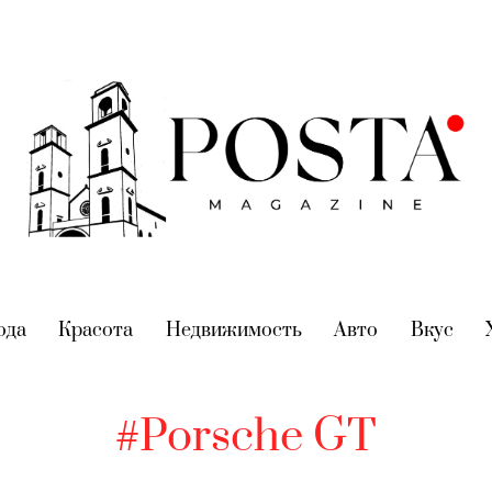
nt)
ода
(current)
Красота
(current)
Недвижимость
(current)
Авто
(current)
Вкус
(cur
#Porsche GT