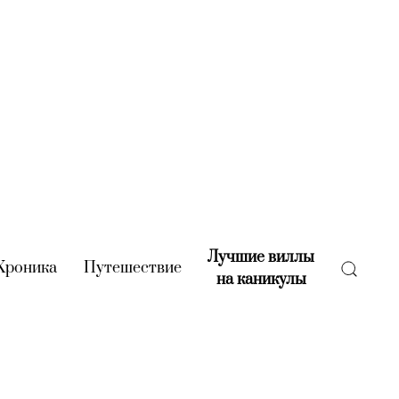
Лучшие виллы
rent)
Хроника
(current)
Путешествие
(current)
на каникулы
(current)