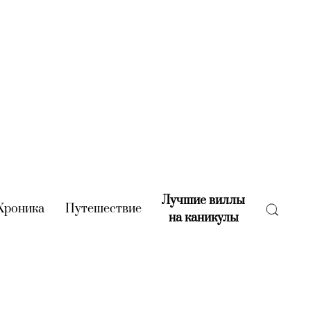
Лучшие виллы
rent)
Хроника
(current)
Путешествие
(current)
на каникулы
(current)