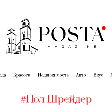
nt)
ода
(current)
Красота
(current)
Недвижимость
(current)
Авто
(current)
Вкус
(cur
#Пол Шрейдер