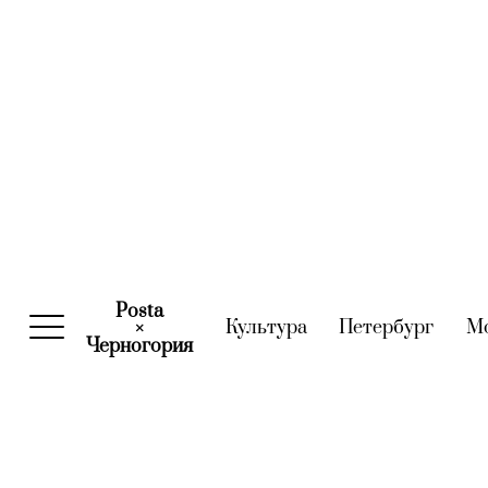
Posta
Культура
(current)
Петербург
(curre
М
×
Черногория
(current)