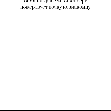
обмана» Джесси Айзенберг
пожертвует почку незнакомцу