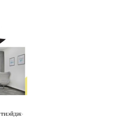
нтиэйдж-