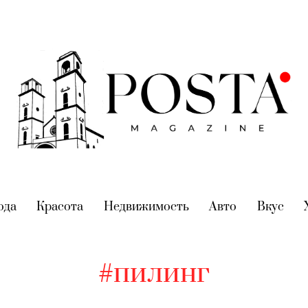
nt)
ода
(current)
Красота
(current)
Недвижимость
(current)
Авто
(current)
Вкус
(cur
#пилинг