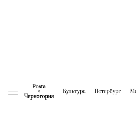
Posta
Культура
(current)
Петербург
(curre
М
×
Черногория
(current)