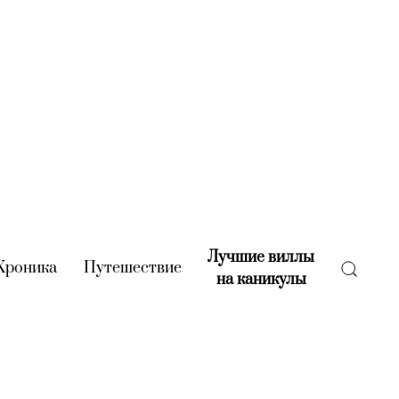
Лучшие виллы
rent)
Хроника
(current)
Путешествие
(current)
на каникулы
(current)