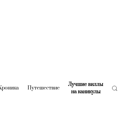
Лучшие виллы
rent)
Хроника
(current)
Путешествие
(current)
на каникулы
(current)