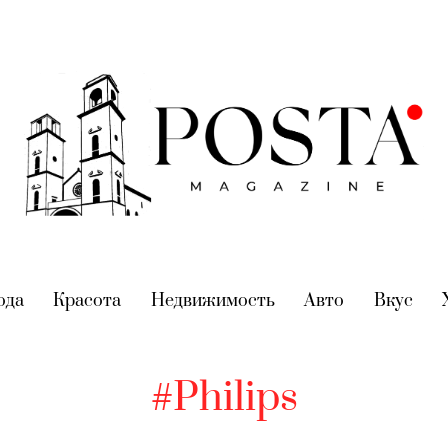
nt)
ода
(current)
Красота
(current)
Недвижимость
(current)
Авто
(current)
Вкус
(cur
#Philips