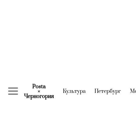
Posta
Культура
(current)
Петербург
(curre
М
×
Черногория
(current)