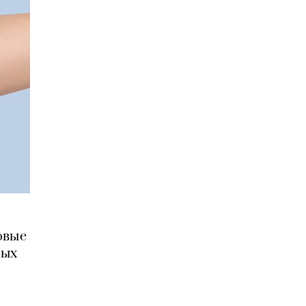
овые
рых