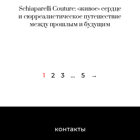
Schiaparelli Couture: «живое» сердце
и cюрреалистическое путешествие
между прошлым и будущим
1
2
3
…
5
→
контакты