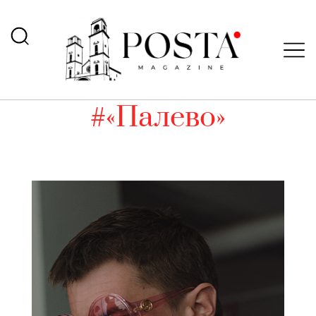
#«Палево»