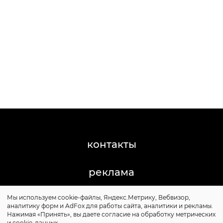
контакты
реклама
Мы используем cookie-файлы, Яндекс.Метрику, Вебвизор,
©2011-2026 Posta-Magazine
аналитику форм и AdFox для работы сайта, аналитики и рекламы.
Сайт может содержать контент, не предназначенный
Нажимая «Принять», вы даете согласие на обработку метрических
для лиц младше 16 лет.
и cookie-данных.