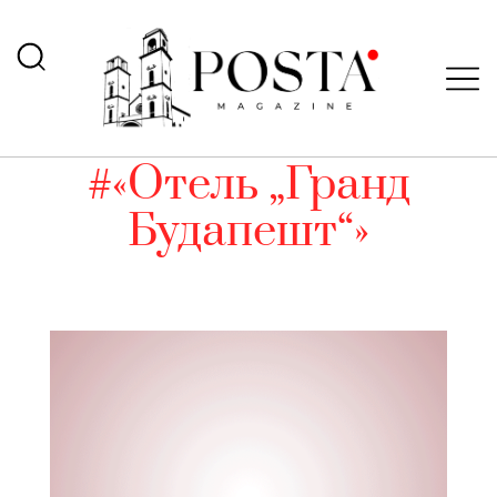
#«Отель „Гранд
Будапешт“»