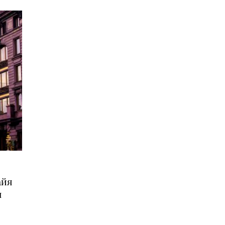
айя
ы