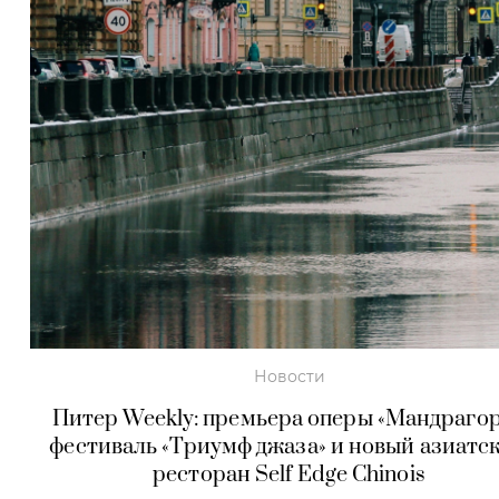
Новости
Питер Weekly: премьера оперы «Мандрагор
фестиваль «Триумф джаза» и новый азиатс
ресторан Self Edge Chinois