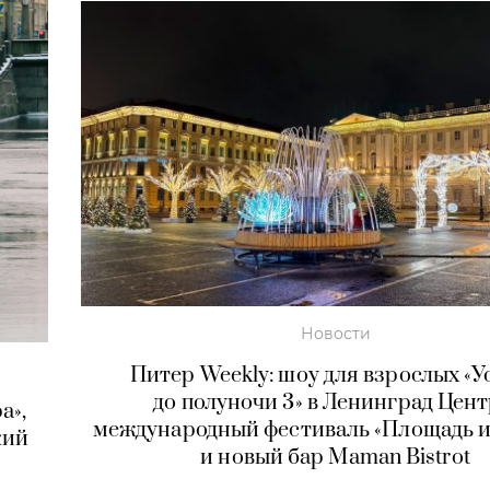
Новости
Питер Weekly: шоу для взрослых «У
до полуночи 3» в Ленинград Цент
а»,
международный фестиваль «Площадь и
кий
и новый бар Maman Bistrot