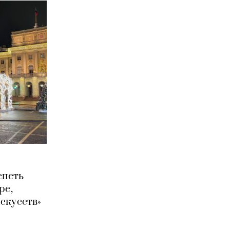
спеть
ре,
скусств»