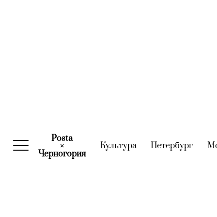
Posta
Культура
(current)
Петербург
(curre
М
×
Черногория
(current)