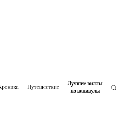
Лучшие виллы
rent)
Хроника
(current)
Путешествие
(current)
на каникулы
(current)