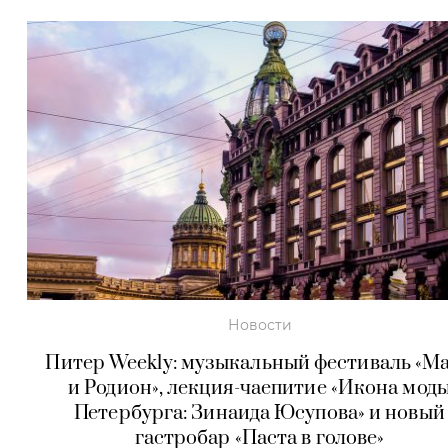
Новости
Питер Weekly: музыкальный фестиваль «М
и Родион», лекция-чаепитие «Икона мод
Петербурга: Зинаида Юсупова» и новый
гастробар «Паста в голове»