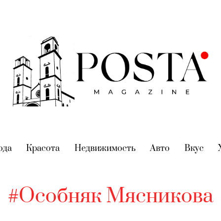
nt)
ода
(current)
Красота
(current)
Недвижимость
(current)
Авто
(current)
Вкус
(cur
#Особняк Мясникова