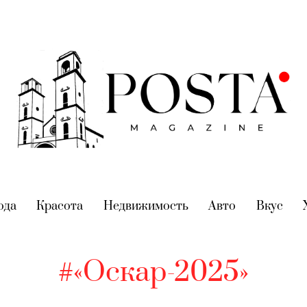
nt)
ода
(current)
Красота
(current)
Недвижимость
(current)
Авто
(current)
Вкус
(cur
#«Оскар-2025»