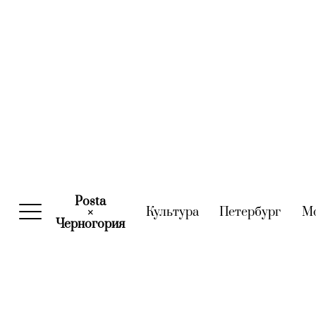
Posta
Культура
(current)
Петербург
(curre
М
×
Черногория
(current)