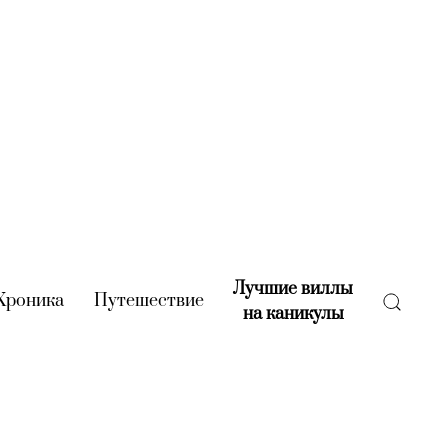
Лучшие виллы
rent)
Хроника
(current)
Путешествие
(current)
на каникулы
(current)