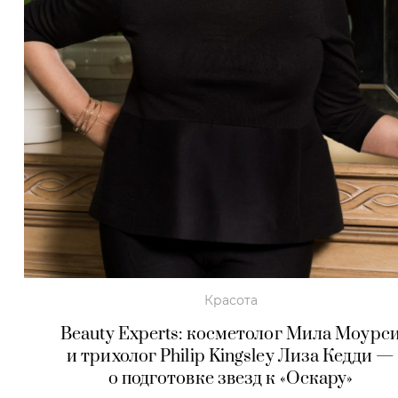
Красота
Beauty Experts: косметолог Мила Моурс
и трихолог Philip Kingsley Лиза Кедди —
о подготовке звезд к «Оскару»