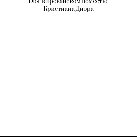
Dior в прованском поместье
Кристиана Диора