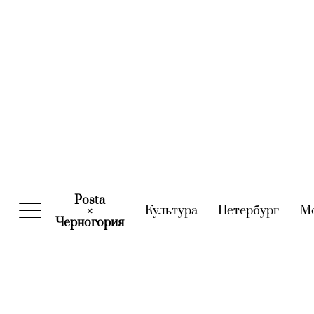
Posta
Культура
(current)
Петербург
(curre
М
×
Черногория
(current)