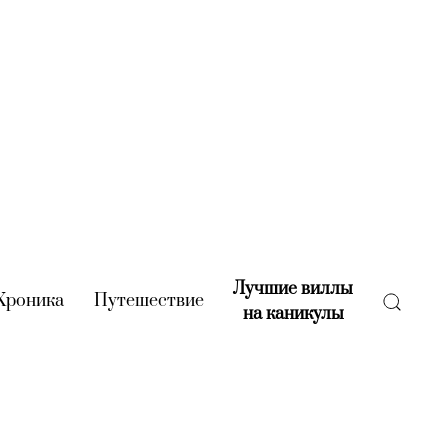
Лучшие виллы
rent)
Хроника
(current)
Путешествие
(current)
на каникулы
(current)