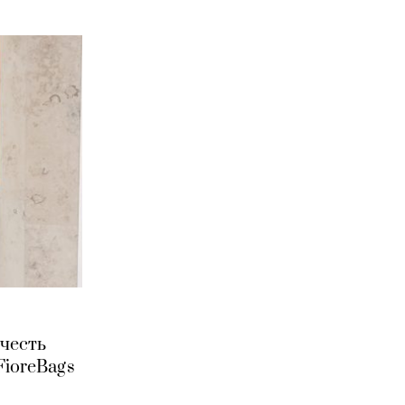
 честь
FioreBags