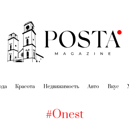
nt)
ода
(current)
Красота
(current)
Недвижимость
(current)
Авто
(current)
Вкус
(cur
#Onest