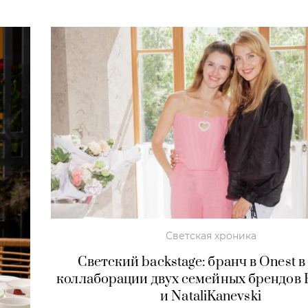
Светская хроника
Светский backstage: бранч в Onest в
коллаборации двух семейных брендов 
и NataliKanevski