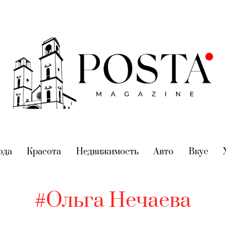
nt)
ода
(current)
Красота
(current)
Недвижимость
(current)
Авто
(current)
Вкус
(cur
#Ольга Нечаева