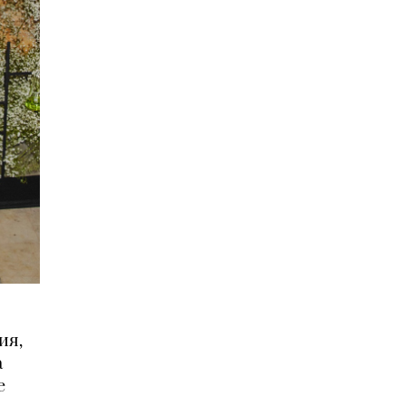
ия,
а
e