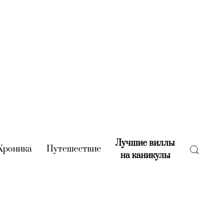
Лучшие виллы
rent)
Хроника
(current)
Путешествие
(current)
на каникулы
(current)