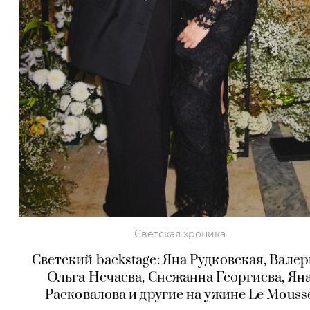
Светская хроника
Светский backstage: Яна Рудковская, Валер
Ольга Нечаева, Снежанна Георгиева, Ян
Расковалова и другие на ужине Le Mouss