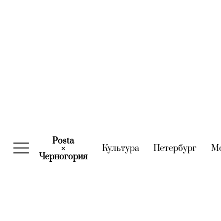
Posta
Культура
(current)
Петербург
(curre
М
×
Черногория
(current)