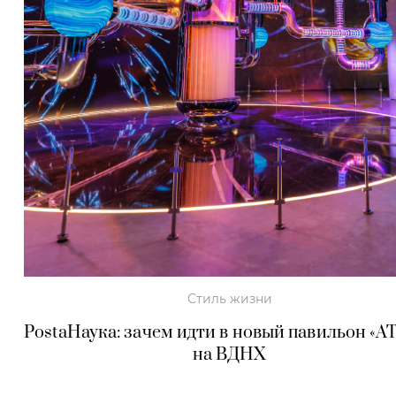
Стиль жизни
PostaНаука: зачем идти в новый павильон «
на ВДНХ