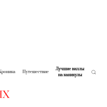
Лучшие виллы
rent)
Хроника
(current)
Путешествие
(current)
на каникулы
(current)
НХ