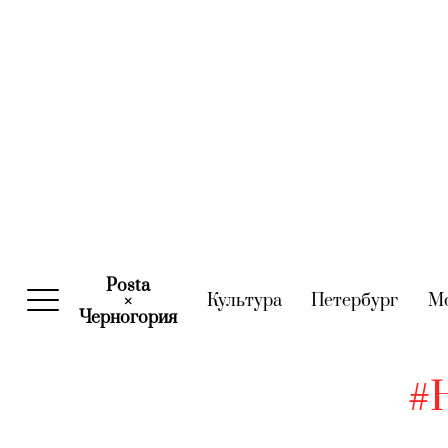
Posta
Культура
(current)
Петербург
(curre
М
×
Черногория
(current)
#