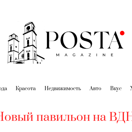
nt)
ода
(current)
Красота
(current)
Недвижимость
(current)
Авто
(current)
Вкус
(cur
Новый павильон на ВД