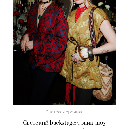
Светская хроника
Светский backstage: транк-шоу