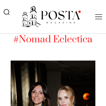
#Nomad Eclectica