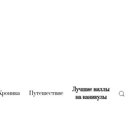
Лучшие виллы
rent)
Хроника
(current)
Путешествие
(current)
на каникулы
(current)