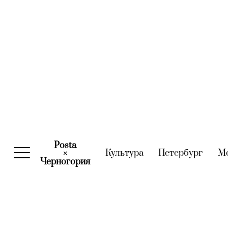
Posta
Культура
(current)
Петербург
(curre
М
×
Черногория
(current)