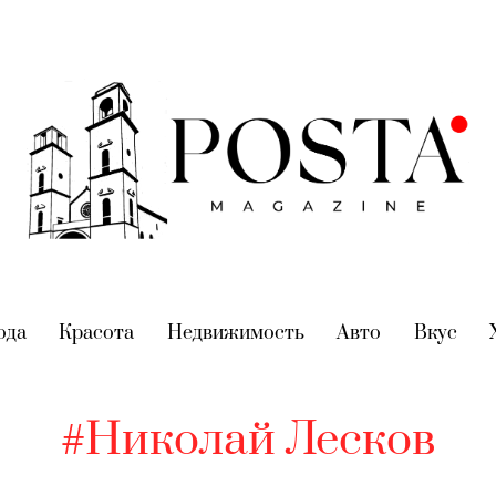
nt)
ода
(current)
Красота
(current)
Недвижимость
(current)
Авто
(current)
Вкус
(cur
#Николай Лесков