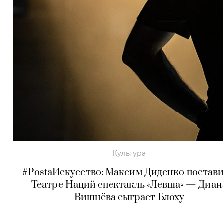
Культура
#PostaИскусство: Максим Диденко постави
Театре Наций спектакль «Левша» — Диан
Вишнёва сыграет Блоху