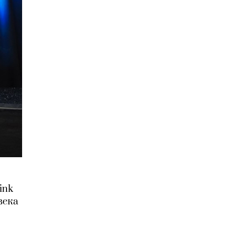
ink
века