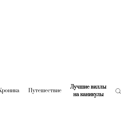
Лучшие виллы
rent)
Хроника
(current)
Путешествие
(current)
на каникулы
(current)