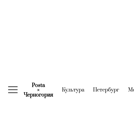
Posta
Культура
(current)
Петербург
(curre
М
×
Черногория
(current)