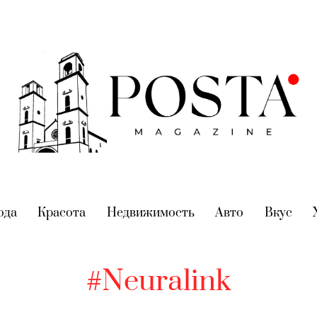
nt)
ода
(current)
Красота
(current)
Недвижимость
(current)
Авто
(current)
Вкус
(cur
#Neuralink