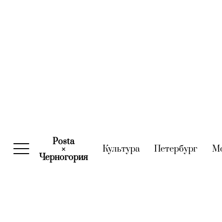
Posta
Культура
(current)
Петербург
(curre
М
×
Черногория
(current)