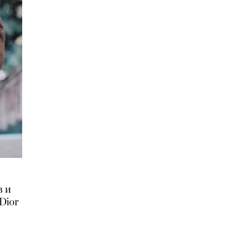
в и
Dior