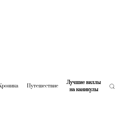
Лучшие виллы
rent)
Хроника
(current)
Путешествие
(current)
на каникулы
(current)