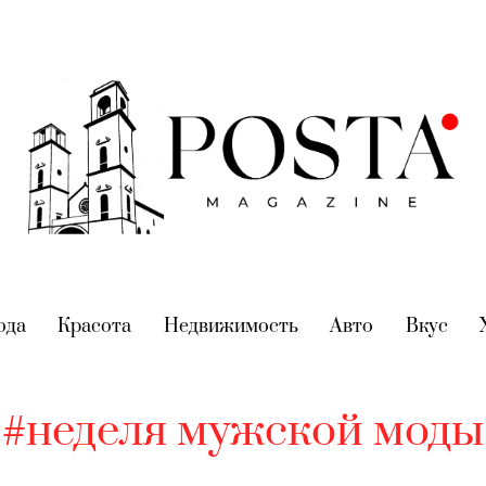
nt)
ода
(current)
Красота
(current)
Недвижимость
(current)
Авто
(current)
Вкус
(cur
#неделя мужской моды