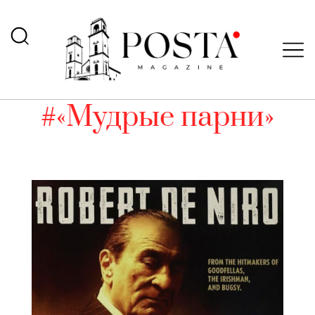
#«Мудрые парни»