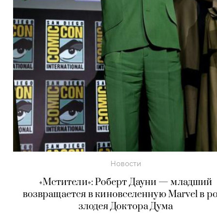
Новости
«Мстители»: Роберт Дауни — младший
возвращается в киновселенную Marvel в р
злодея Доктора Дума