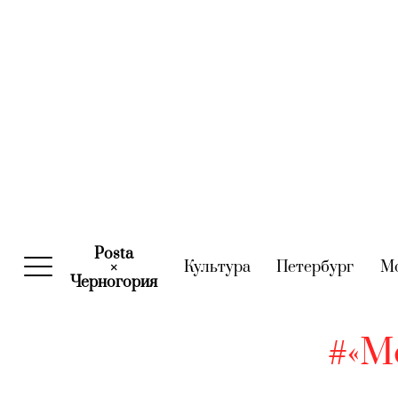
Posta
Культура
(current)
Петербург
(curre
М
×
Черногория
(current)
#«М