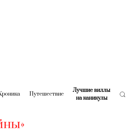
Лучшие виллы
rent)
Хроника
(current)
Путешествие
(current)
на каникулы
(current)
йны»