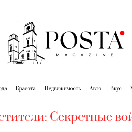
nt)
ода
(current)
Красота
(current)
Недвижимость
(current)
Авто
(current)
Вкус
(cur
стители: Секретные во