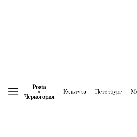
Posta
Культура
(current)
Петербург
(curre
М
×
Черногория
(current)