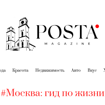
nt)
ода
(current)
Красота
(current)
Недвижимость
(current)
Авто
(current)
Вкус
(cur
#Москва: гид по жизни