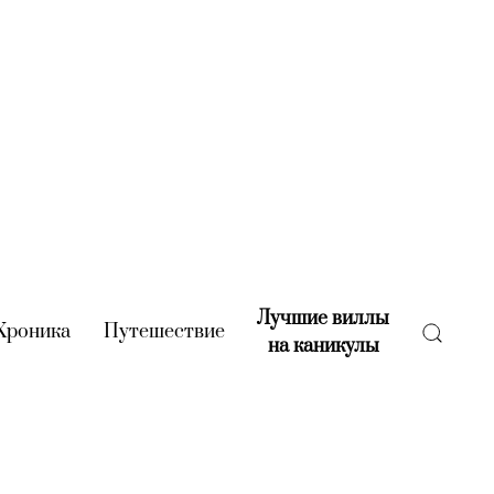
Лучшие виллы
rent)
Хроника
(current)
Путешествие
(current)
на каникулы
(current)