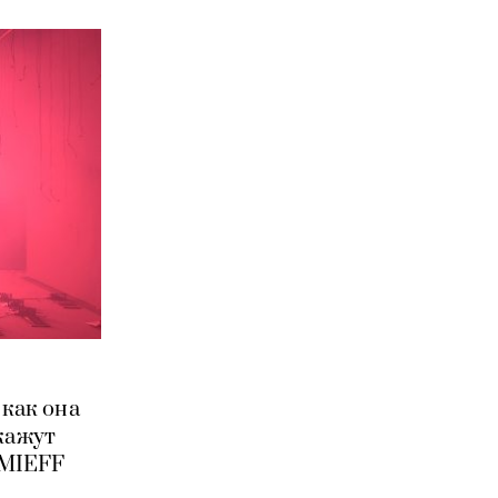
 как она
кажут
 MIEFF