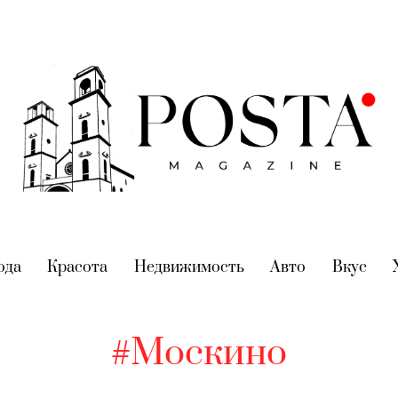
nt)
ода
(current)
Красота
(current)
Недвижимость
(current)
Авто
(current)
Вкус
(cur
#Москино