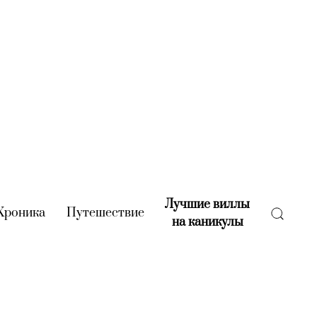
Лучшие виллы
rent)
Хроника
(current)
Путешествие
(current)
на каникулы
(current)