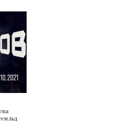
ска
есильд