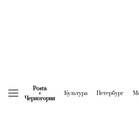
Posta
Культура
(current)
Петербург
(curre
М
×
Черногория
(current)