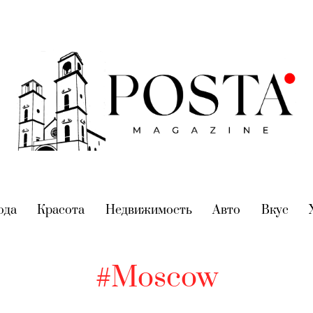
nt)
ода
(current)
Красота
(current)
Недвижимость
(current)
Авто
(current)
Вкус
(cur
#Moscow