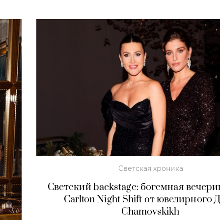
Светская хроника
Светский backstage: богемная вечери
Carlton Night Shift от ювелирного 
Chamovskikh