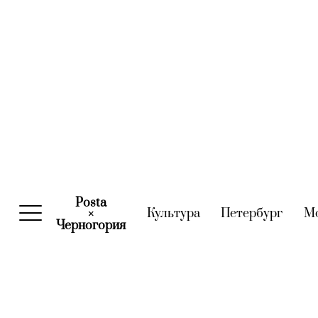
Posta
Культура
(current)
Петербург
(curre
М
×
Черногория
(current)