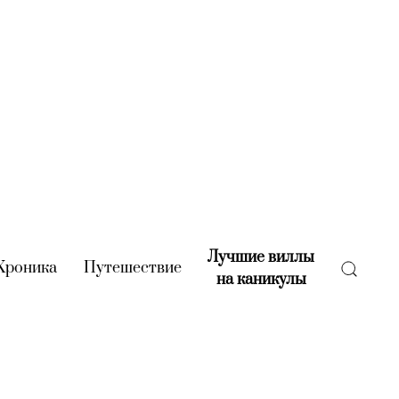
Лучшие виллы
rent)
Хроника
(current)
Путешествие
(current)
на каникулы
(current)