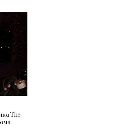
нка The
Дома