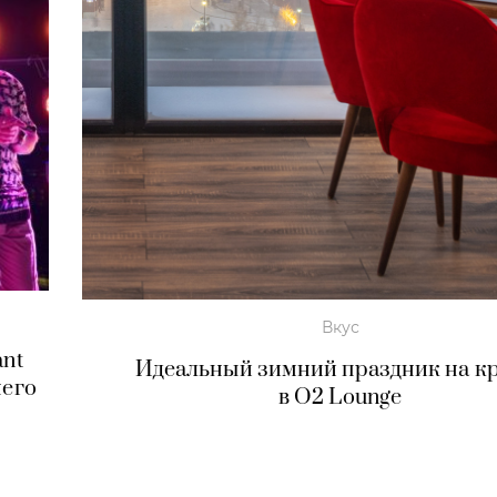
Вкус
ant
Идеальный зимний праздник на к
него
в O2 Lounge