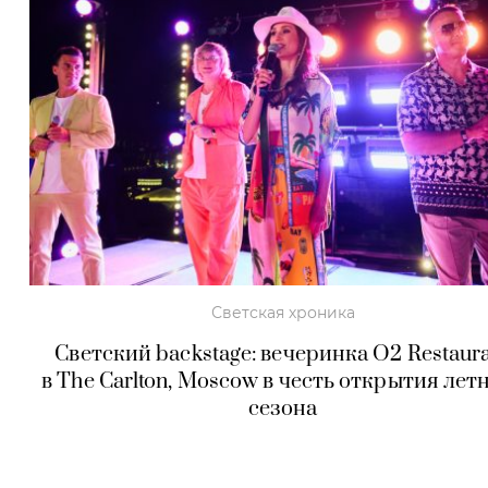
Светская хроника
Светский backstage: вечеринка O2 Restaur
в The Carlton, Moscow в честь открытия лет
сезона