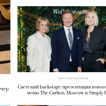
Светская хроника
Светский backstage: презентация нового
ечер
меню The Carlton, Moscow и Simply 