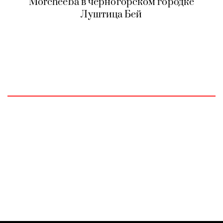
Morcheeba в черногорском городке
Луштица Бей