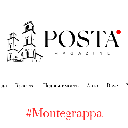
nt)
ода
(current)
Красота
(current)
Недвижимость
(current)
Авто
(current)
Вкус
(cur
#Montegrappa