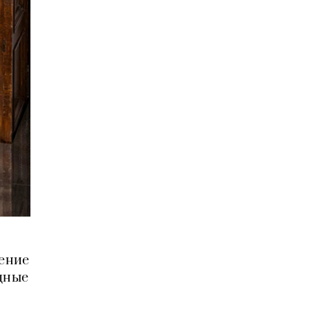
чение
одные