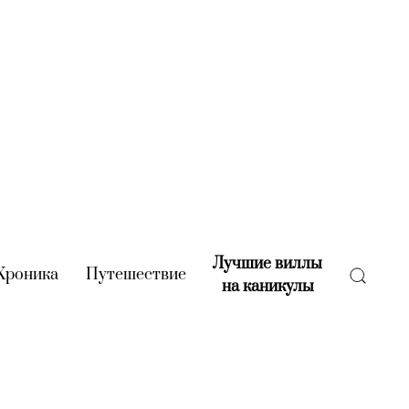
Лучшие виллы
rent)
Хроника
(current)
Путешествие
(current)
на каникулы
(current)