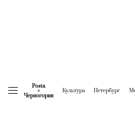
Posta
Культура
(current)
Петербург
(curre
М
×
Черногория
(current)