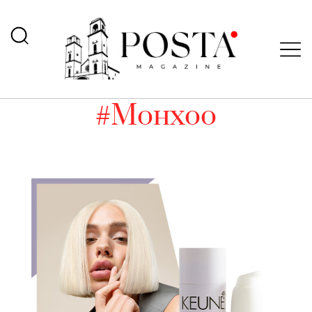
#Монхоо