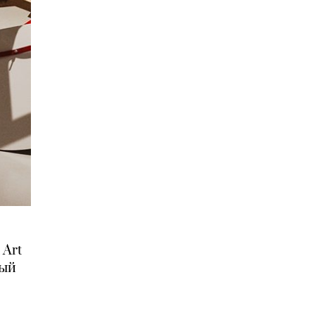
 Art
рый