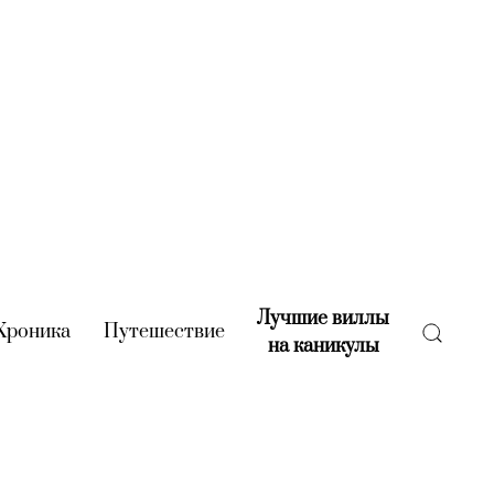
Лучшие виллы
rent)
Хроника
(current)
Путешествие
(current)
на каникулы
(current)