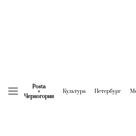
Posta
Культура
(current)
Петербург
(curre
М
×
Черногория
(current)