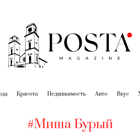
nt)
ода
(current)
Красота
(current)
Недвижимость
(current)
Авто
(current)
Вкус
(cur
#Миша Бурый