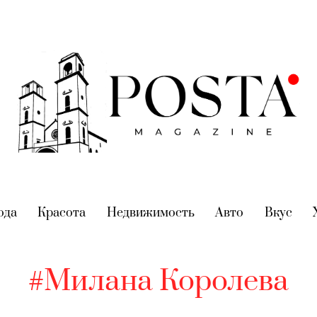
nt)
ода
(current)
Красота
(current)
Недвижимость
(current)
Авто
(current)
Вкус
(cur
#Милана Королева