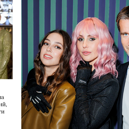
на
ий,
ти