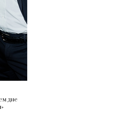
ем дне
н»