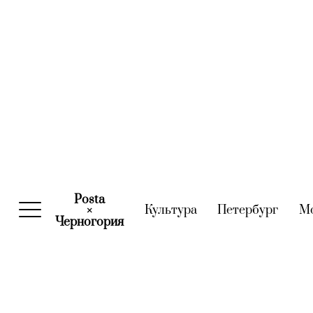
Posta
Культура
(current)
Петербург
(curre
М
×
Черногория
(current)