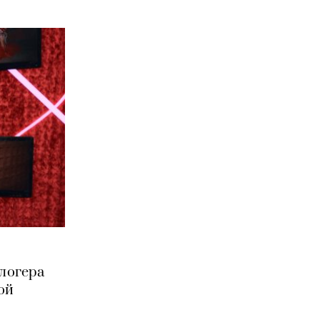
блогера
ой