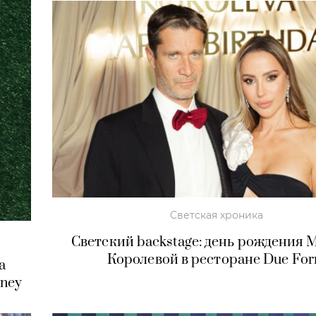
Светская хроника
Светский backstage: день рождения
Королевой в ресторане Due For
а
ney