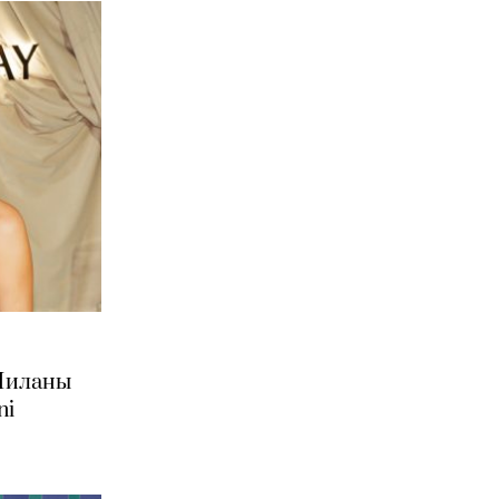
 Миланы
ni