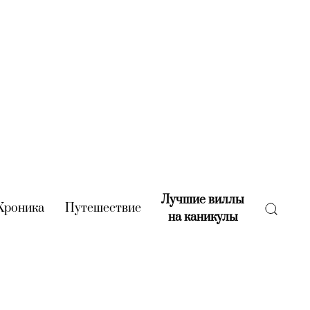
Лучшие виллы
rent)
Хроника
(current)
Путешествие
(current)
на каникулы
(current)