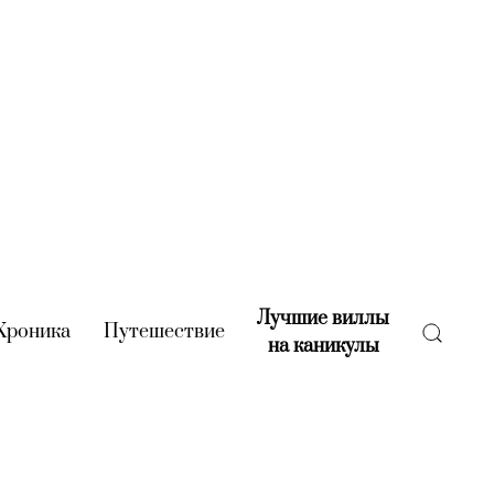
Лучшие виллы
rent)
Хроника
(current)
Путешествие
(current)
на каникулы
(current)