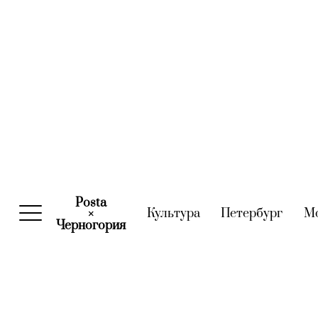
Posta
Культура
(current)
Петербург
(curre
М
×
Черногория
(current)