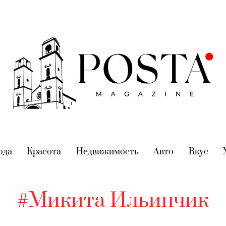
nt)
ода
(current)
Красота
(current)
Недвижимость
(current)
Авто
(current)
Вкус
(cur
#Микита Ильинчик