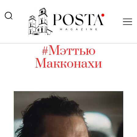
#Мэттью
Макконахи