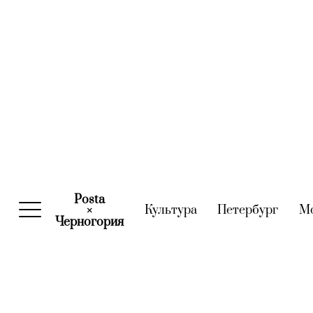
Posta
Культура
(current)
Петербург
(curre
М
×
Черногория
(current)