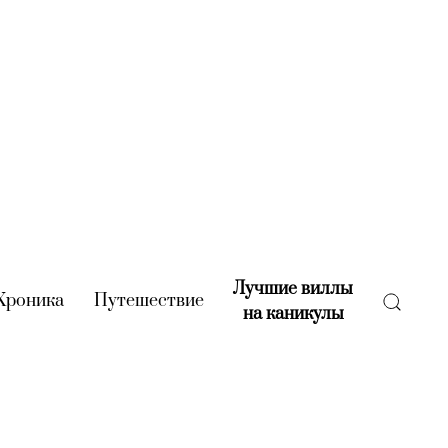
Лучшие виллы
rent)
Хроника
(current)
Путешествие
(current)
на каникулы
(current)