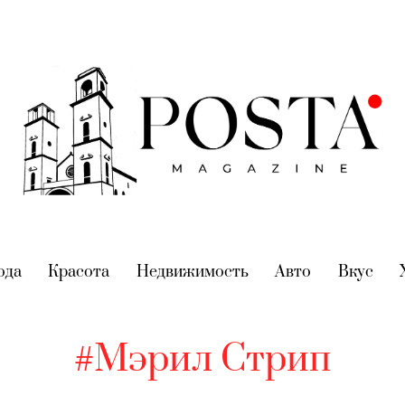
nt)
ода
(current)
Красота
(current)
Недвижимость
(current)
Авто
(current)
Вкус
(cur
#Мэрил Стрип