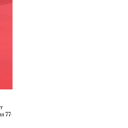
ет
я 77-