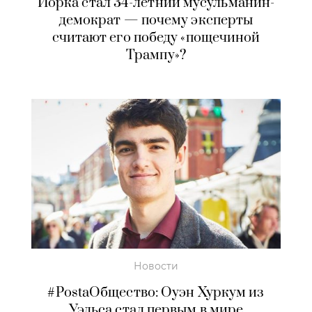
Йорка стал 34-летний мусульманин-
демократ — почему эксперты
считают его победу «пощечиной
Трампу»?
Новости
#PostaОбщество: Оуэн Хуркум из
Уэльса стал первым в мире