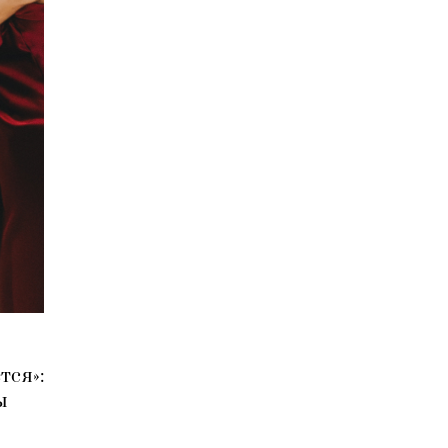
тся»:
ы