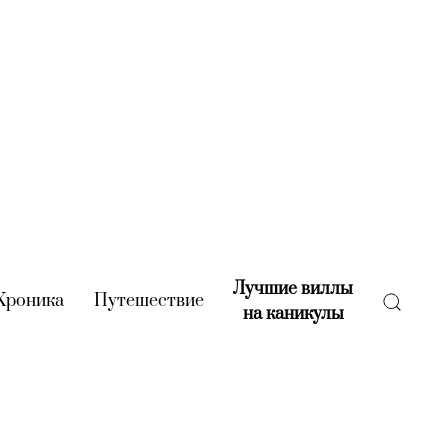
Лучшие виллы
rent)
Хроника
(current)
Путешествие
(current)
на каникулы
(current)