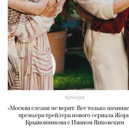
Культура
«Москва слезам не верит. Все только начинае
премьера трейлера нового сериала Жор
Крыжовникова с Иваном Янковским