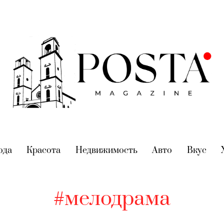
nt)
ода
(current)
Красота
(current)
Недвижимость
(current)
Авто
(current)
Вкус
(cur
#мелодрама