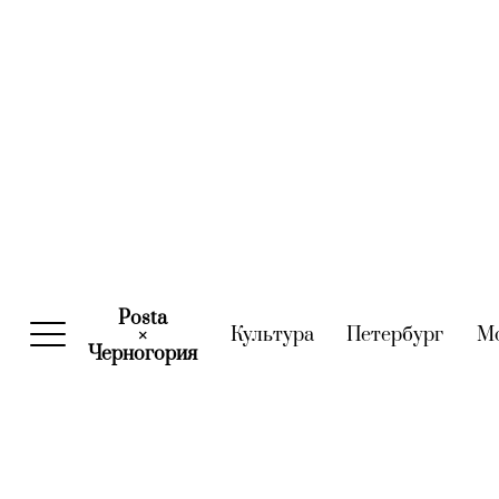
Posta
Культура
(current)
Петербург
(curre
М
×
Черногория
(current)