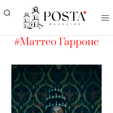
#Маттео Гарроне