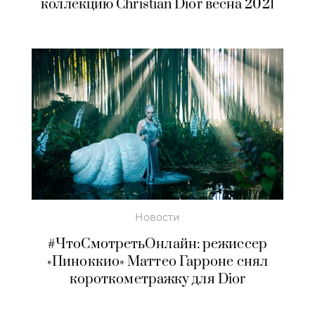
коллекцию Christian Dior весна 2021
Новости
#ЧтоСмотретьОнлайн: режиссер
«Пиноккио» Маттео Гарроне снял
короткометражку для Dior