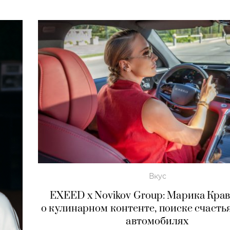
Вкус
EXEED x Novikov Group: Марика Кра
о кулинарном контенте, поиске счасть
автомобилях