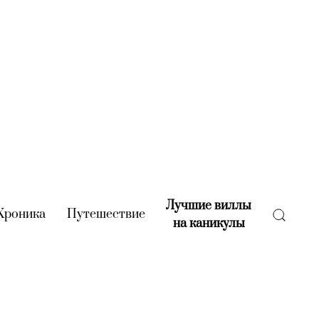
Лучшие виллы
rent)
Хроника
(current)
Путешествие
(current)
на каникулы
(current)