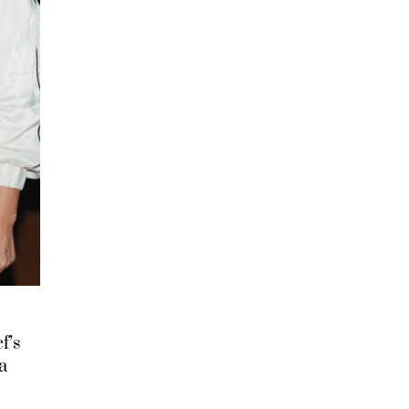
f’s
а