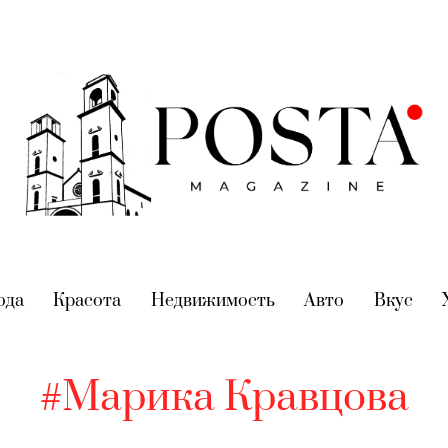
nt)
ода
(current)
Красота
(current)
Недвижимость
(current)
Авто
(current)
Вкус
(cur
#Марика Кравцова