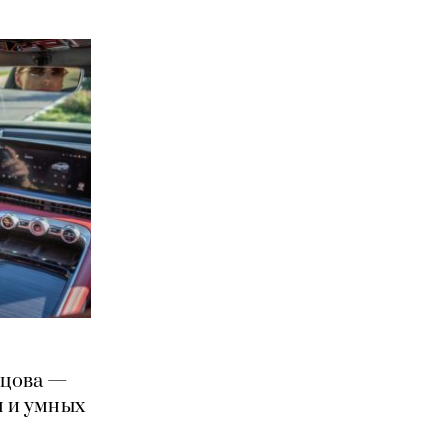
вцова —
я и умных