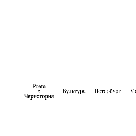
Posta
Культура
(current)
Петербург
(curre
М
×
Черногория
(current)