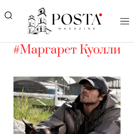
#Маргарет Куолли