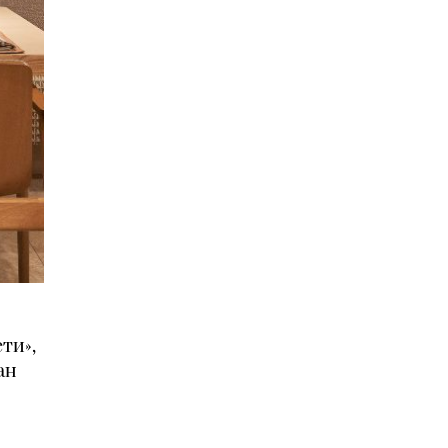
ти»,
ан