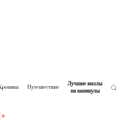
Лучшие виллы
rent)
Хроника
(current)
Путешествие
(current)
на каникулы
(current)
»