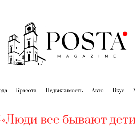
nt)
ода
(current)
Красота
(current)
Недвижимость
(current)
Авто
(current)
Вкус
(cur
#«Люди все бывают дети