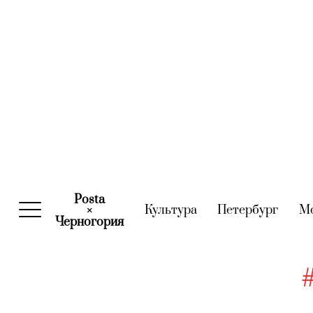
Posta
Культура
(current)
Петербург
(curre
М
×
Черногория
(current)