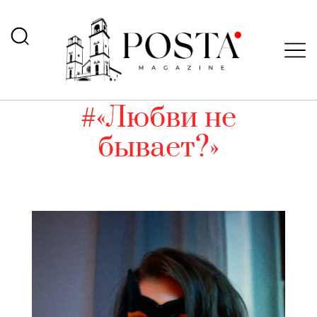
#«Любви не
бывает?»