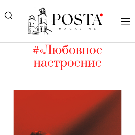
#«Любовное
настроение