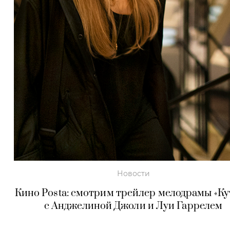
Новости
Кино Posta: смотрим трейлер мелодрамы «К
с Анджелиной Джоли и Луи Гаррелем