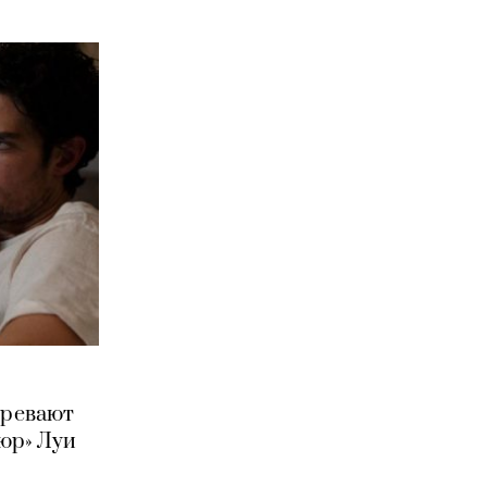
зревают
юр» Луи