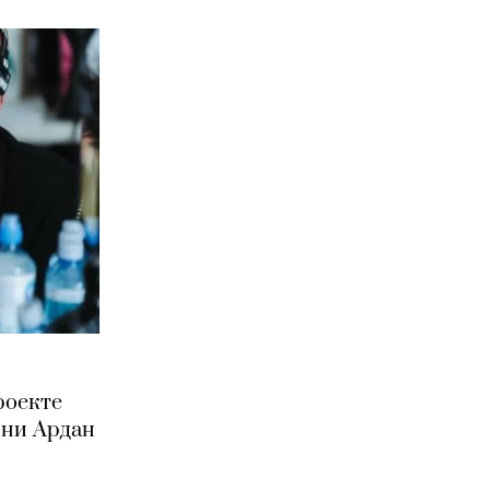
роекте
нни Ардан