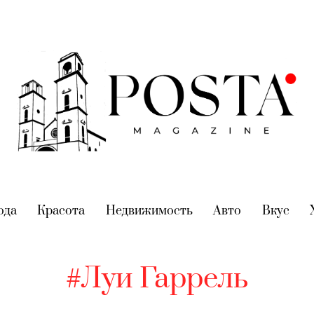
nt)
ода
(current)
Красота
(current)
Недвижимость
(current)
Авто
(current)
Вкус
(cur
#Луи Гаррель