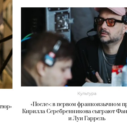
Культура
«После»: в первом франкоязычном п
утюр»
Кирилла Серебренникова сыграют Фа
и Луи Гаррель