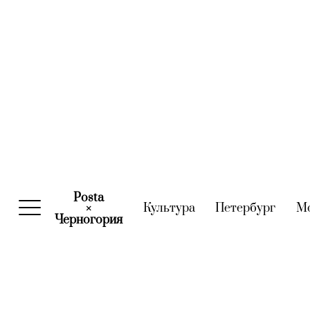
Posta
Культура
(current)
Петербург
(curre
М
×
Черногория
(current)