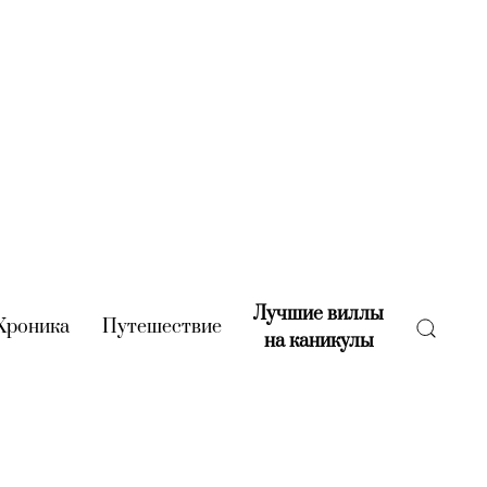
Лучшие виллы
rent)
Хроника
(current)
Путешествие
(current)
на каникулы
(current)